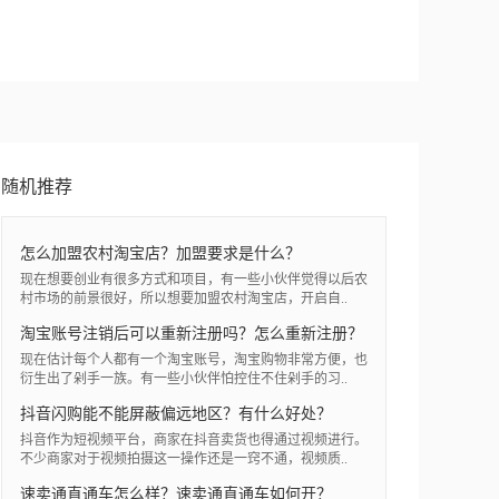
随机推荐
怎么加盟农村淘宝店？加盟要求是什么？
现在想要创业有很多方式和项目，有一些小伙伴觉得以后农
村市场的前景很好，所以想要加盟农村淘宝店，开启自..
淘宝账号注销后可以重新注册吗？怎么重新注册？
现在估计每个人都有一个淘宝账号，淘宝购物非常方便，也
衍生出了剁手一族。有一些小伙伴怕控住不住剁手的习..
抖音闪购能不能屏蔽偏远地区？有什么好处？
抖音作为短视频平台，商家在抖音卖货也得通过视频进行。
不少商家对于视频拍摄这一操作还是一窍不通，视频质..
速卖通直通车怎么样？速卖通直通车如何开？