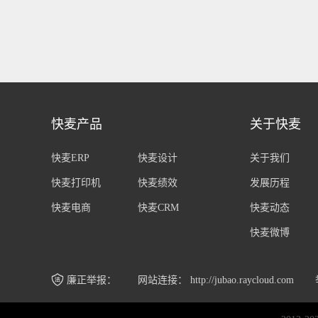
快麦产品
关于快麦
快麦ERP
快麦设计
关于我们
快麦打印机
快麦绩效
发展历程
快麦电商
快麦CRM
快麦动态
快麦微博
网站连接：
http://jubao.raycloud.com
廉正举报：