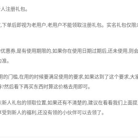
新人注册礼包。
取,下单后即视为老用户,老用户不能领取注册礼包。实名礼包仅限
的优惠券,是有使用期限的,如果你在使用日期过期后,还未使用,
为准。
用的门槛,在用的时候要满足使用的要求,如果达到了这个要求,大
券?然后看下再买东西时算这价格去用即可。
新人礼包的领取位置,如果还有不清楚的,建议在看看我们上面提
享受到新人的福利,还没有领的小伙伴可以去领了。