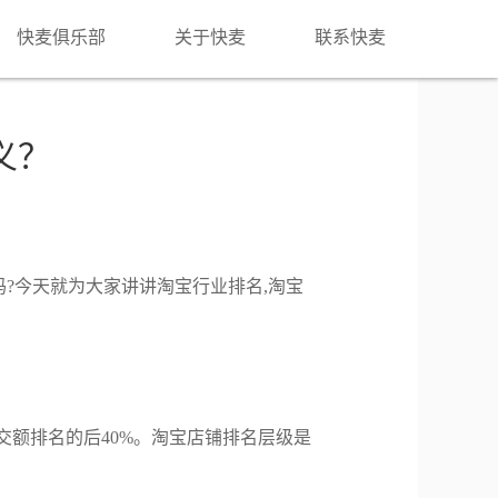
快麦俱乐部
关于快麦
联系快麦
义？
?今天就为大家讲讲淘宝行业排名,淘宝
交额排名的后40%。淘宝店铺排名层级是