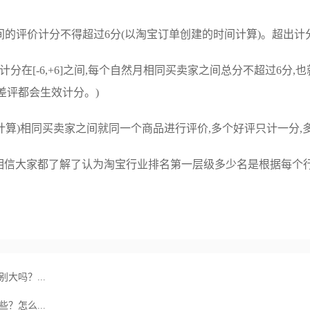
之间的评价计分不得超过6分(以淘宝订单创建的时间计算)。超出
分在[-6,+6]之间,每个自然月相同买卖家之间总分不超过6分,也
个差评都会生效计分。)
间计算)相同买卖家之间就同一个商品进行评价,多个好评只计一分,
信大家都了解了认为淘宝行业排名第一层级多少名是根据每个行
大吗？...
？怎么...