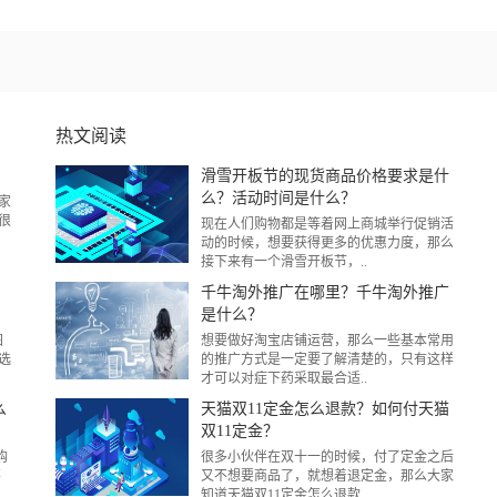
热文阅读
？
滑雪开板节的现货商品价格要求是什
么？活动时间是什么？
家
很
现在人们购物都是等着网上商城举行促销活
动的时候，想要获得更多的优惠力度，那么
接下来有一个滑雪开板节，..
千牛淘外推广在哪里？千牛淘外推广
是什么？
图
想要做好淘宝店铺运营，那么一些基本常用
选
的推广方式是一定要了解清楚的，只有这样
才可以对症下药采取最合适..
么
天猫双11定金怎么退款？如何付天猫
双11定金？
购
很多小伙伴在双十一的时候，付了定金之后
不
又不想要商品了，就想着退定金，那么大家
知道天猫双11定金怎么退款..